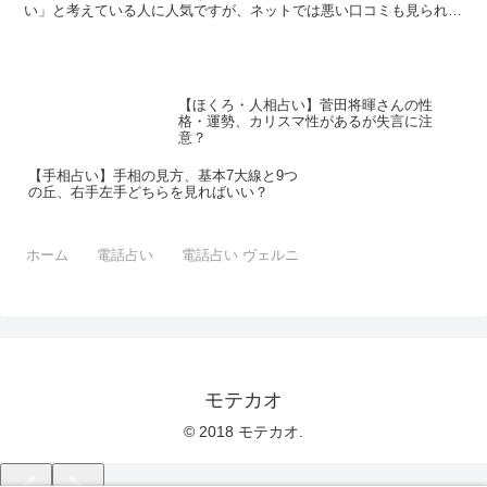
い」と考えている人に人気ですが、ネットでは悪い口コミも見られま
す。そんなココロ先生の評判・口コミ、特徴をまとめました。
【ほくろ・人相占い】菅田将暉さんの性
格・運勢、カリスマ性があるが失言に注
意？
【手相占い】手相の見方、基本7大線と9つ
の丘、右手左手どちらを見ればいい？
ホーム
電話占い
電話占い ヴェルニ
モテカオ
© 2018 モテカオ.