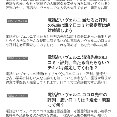
複雑な恋愛、会社・家庭での人間関係を幸せな方向に導いてくれると
評判の先生。電話占いヴェルニでは人気の先生ですが、鑑定をお願い
して良い先生なのか判断するために、口コミやネットでの評判を調査
してみました。この記事を最後まで読めば、緋鞠(ひまり)先生に鑑定
電話占いヴェルニ 当たると評判
を依頼すべきか否か判断することができますよ。
電話占い ヴェルニ
の先生は誰？口コミと鑑定歴は絶
対確認しよう
電話占いヴェルニで当たると評判の先生は誰？自分にあった先生と巡
り合う方法は？そんな疑問に答えるために電話占いヴェルニの口コミ
や評判を徹底調査してみました。これを読めば、あなたの悩みを解決
する占い師と出会う参考になるはずです。
電話占いヴェルニ 清流先生の口
電話占い ヴェルニ
コミ・評判、当たる当たらない？
テキパキ鑑定してくれる？
電話占いヴェルニの清流(セイリュウ)先生の口コミ・評判。清流先生
は占い業界に詳しい人なら誰でも知っている有名な方。霊視や透視が
得意で手際良く鑑定してくれます。口コミでは高評価ですが悪い口コ
ミ・評判もあるので調査しました。最後まで読めば清流先生に占って
もらうべきか否か判断できます。
電話占いヴェルニ ココロ先生の
電話占い ヴェルニ
評判、悪い口コミは？送念・調整
って何？
電話占いヴェルニのココロ先生は霊感霊視・守護霊対話を用い相手の
気持ちを読み取るのが得意な先生。「彼氏や元彼の気持ちが知りた