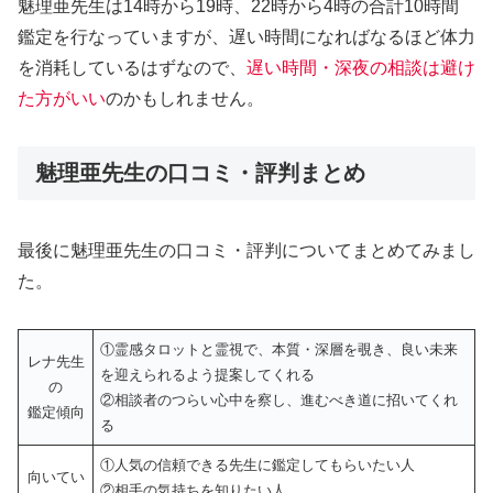
魅理亜先生は14時から19時、22時から4時の合計10時間
鑑定を行なっていますが、遅い時間になればなるほど体力
を消耗しているはずなので、
遅い時間・深夜の相談は避け
た方がいい
のかもしれません。
魅理亜先生の口コミ・評判まとめ
最後に魅理亜先生の口コミ・評判についてまとめてみまし
た。
①霊感タロットと霊視で、本質・深層を覗き、良い未来
レナ先生
を迎えられるよう提案してくれる
の
②相談者のつらい心中を察し、進むべき道に招いてくれ
鑑定傾向
る
①人気の信頼できる先生に鑑定してもらいたい人
向いてい
②相手の気持ちを知りたい人