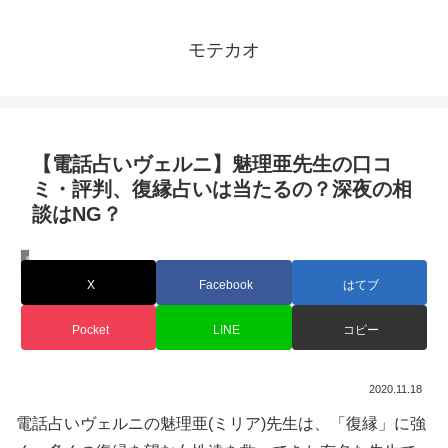
モテカオ
【電話占いヴェルニ】魅理亜先生の口コ
ミ・評判、復縁占いは当たるの？深夜の相
談はNG？
電話占い ヴェルニ
X
Facebook
はてブ
Pocket
LINE
コピー
2020.11.18
電話占いヴェルニの魅理亜(ミリア)先生は、「復縁」に強