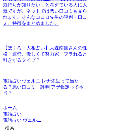
気持ちが知りたい」と考えている人に人
気ですが、ネットでは悪い口コミも見ら
れます。そんなココロ先生の評判・口コ
ミ、特徴をまとめました。
【ほくろ・人相占い】大森南朋さんの性
格・運勢、優しくて努力家、フラれると
引きずるタイプ？
電話占いヴェルニ レナ先生って当た
る？悪い口コミ・評判 アゲ鑑定って本
当？
ホーム
電話占い
電話占い ヴェルニ
検索