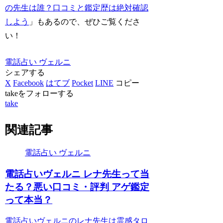
の先生は誰？口コミと鑑定歴は絶対確認
しよう
」もあるので、ぜひご覧くださ
い！
電話占い ヴェルニ
シェアする
X
Facebook
はてブ
Pocket
LINE
コピー
takeをフォローする
take
関連記事
電話占い ヴェルニ
電話占いヴェルニ レナ先生って当
たる？悪い口コミ・評判 アゲ鑑定
って本当？
電話占いヴェルニのレナ先生は霊感タロ