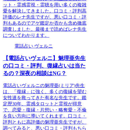
ット・霊感霊視・霊聴を用い多くの複雑
愛を解決してきました。口コミ・評判高
評価のレナ先生ですが、悪い口コミ・評
判もあるのでアゲ鑑定か否かも含め徹底
調査しました。最後まで読めばレナ先生
についてわかります。
電話占い ヴェルニ
【電話占いヴェルニ】魅理亜先生
の口コミ・評判、復縁占いは当た
るの？深夜の相談はNG？
電話占いヴェルニの魅理亜(ミリア)先生
は、「復縁」に強く、多くの復縁を望む
女性達を救ってきた有名な先生です。鑑
定歴30年、霊感タロットと霊視が得意
で、恋愛・復縁・片想い・略奪愛・不倫
を良い方向に導いてくれます。口コミ・
評判ともに高評価の魅理亜先生ですが、
調べてみると、悪い口コミ・評判もちら