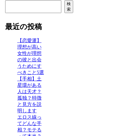
検
索
最近の投稿
【恋愛運】
理想が高い
女性が理想
の彼と出会
うためにす
べきこと5選
【手相】土
星環がある
人は天才？
孤独？特徴
と見方を説
明します
エロス線っ
てどんな手
相？モテる