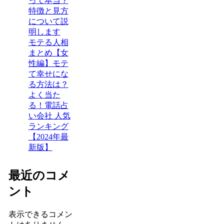
って本当？
特徴と見方
について説
明します
モテる人相
まとめ【女
性編】モテ
て幸せにな
る方法は？
よく当た
る！電話占
い会社 人気
ランキング
【2024年最
新版】
最近のコメ
ント
表示できるコメン