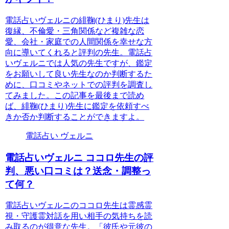
電話占いヴェルニの緋鞠(ひまり)先生は
復縁、不倫愛・三角関係など複雑な恋
愛、会社・家庭での人間関係を幸せな方
向に導いてくれると評判の先生。電話占
いヴェルニでは人気の先生ですが、鑑定
をお願いして良い先生なのか判断するた
めに、口コミやネットでの評判を調査し
てみました。この記事を最後まで読め
ば、緋鞠(ひまり)先生に鑑定を依頼すべ
きか否か判断することができますよ。
電話占い ヴェルニ
電話占いヴェルニ ココロ先生の評
判、悪い口コミは？送念・調整っ
て何？
電話占いヴェルニのココロ先生は霊感霊
視・守護霊対話を用い相手の気持ちを読
み取るのが得意な先生。「彼氏や元彼の