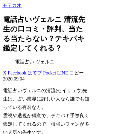
モテカオ
電話占いヴェルニ 清流先
生の口コミ・評判、当た
る当たらない？テキパキ
鑑定してくれる？
電話占い ヴェルニ
X
Facebook
はてブ
Pocket
LINE
コピー
2020.09.04
電話占いヴェルニの清流(セイリュウ)先
生は、
占い業界に詳しい人なら誰でも知
っている
有名な方。
霊視や透視が得意で、
テキパキ手際良く
鑑定してくれる
ので、根強いファンが多
い人気の先生です。