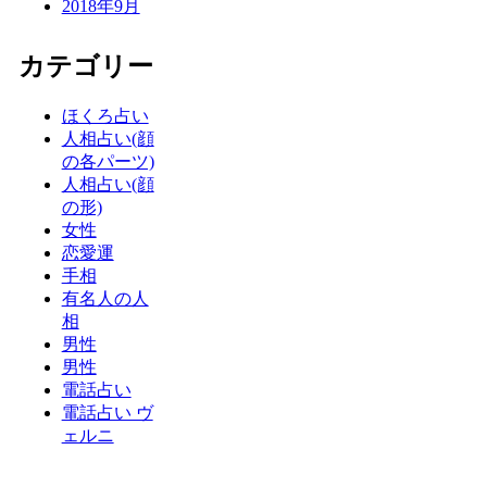
2018年9月
カテゴリー
ほくろ占い
人相占い(顔
の各パーツ)
人相占い(顔
の形)
女性
恋愛運
手相
有名人の人
相
男性
男性
電話占い
電話占い ヴ
ェルニ