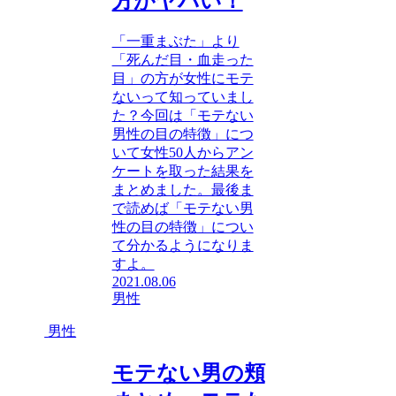
方がヤバい！
「一重まぶた」より
「死んだ目・血走った
目」の方が女性にモテ
ないって知っていまし
た？今回は「モテない
男性の目の特徴」につ
いて女性50人からアン
ケートを取った結果を
まとめました。最後ま
で読めば「モテない男
性の目の特徴」につい
て分かるようになりま
すよ。
2021.08.06
男性
男性
モテない男の頬