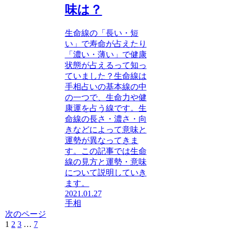
味は？
生命線の「長い・短
い」で寿命が占えたり
「濃い・薄い」で健康
状態が占えるって知っ
ていました？生命線は
手相占いの基本線の中
の一つで、生命力や健
康運を占う線です。生
命線の長さ・濃さ・向
きなどによって意味と
運勢が異なってきま
す。この記事では生命
線の見方と運勢・意味
について説明していき
ます。
2021.01.27
手相
次のページ
1
2
3
…
7
次