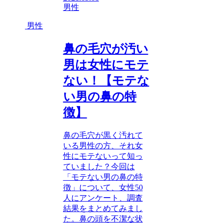
男性
男性
鼻の毛穴が汚い
男は女性にモテ
ない！【モテな
い男の鼻の特
徴】
鼻の毛穴が黒く汚れて
いる男性の方、それ女
性にモテないって知っ
ていました？今回は
「モテない男の鼻の特
徴」について、女性50
人にアンケート、調査
結果をまとめてみまし
た。鼻の頭を不潔な状