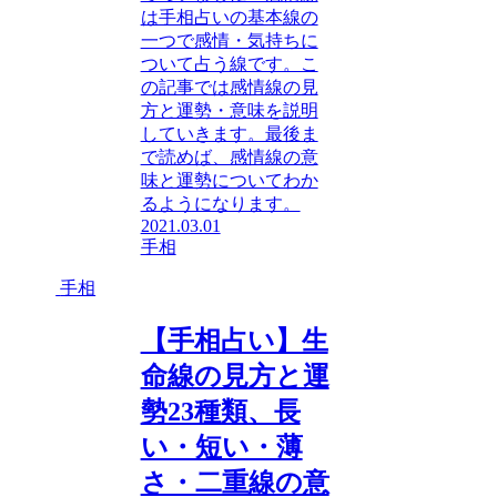
は手相占いの基本線の
一つで感情・気持ちに
ついて占う線です。こ
の記事では感情線の見
方と運勢・意味を説明
していきます。最後ま
で読めば、感情線の意
味と運勢についてわか
るようになります。
2021.03.01
手相
手相
【手相占い】生
命線の見方と運
勢23種類、長
い・短い・薄
さ・二重線の意