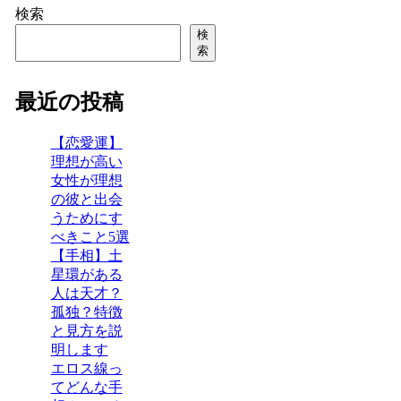
へ
検索
検
索
最近の投稿
【恋愛運】
理想が高い
女性が理想
の彼と出会
うためにす
べきこと5選
【手相】土
星環がある
人は天才？
孤独？特徴
と見方を説
明します
エロス線っ
てどんな手