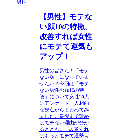
男性
【男性】モテな
い顔10の特徴、
改善すれば女性
にモテて運気も
アップ！
男性の皆さん！「モテ
ない顔」になっていま
せんか？今回は「モテ
ない男性の顔10の特
徴」について女性50人
にアンケート、人相的
な観点からまとめてみ
ました。最後まで読め
ばモテない理由が分か
るとともに、改善すれ
ばもっとモテて運勢も