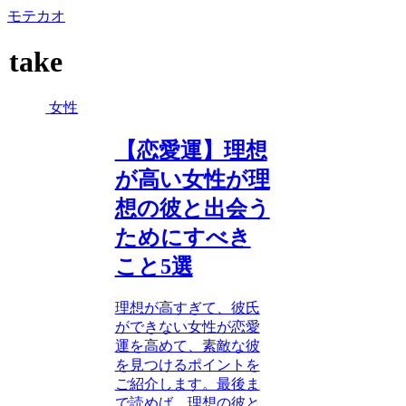
モテカオ
take
女性
【恋愛運】理想
が高い女性が理
想の彼と出会う
ためにすべき
こと5選
理想が高すぎて、彼氏
ができない女性が恋愛
運を高めて、素敵な彼
を見つけるポイントを
ご紹介します。最後ま
で読めば、理想の彼と