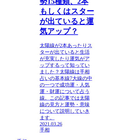
勢15種類、2本
もしくはスター
が出ていると運
気アップ？
太陽線が2本あったりス
ターが出ていると生活
が充実したり運気がア
ップするって知ってい
ました？太陽線は手相
占いの基本線7大線の中
の一つで成功運・人気
運・財運について占う
線。この記事では太陽
線の見方と運勢・意味
について説明していき
ます。
2021.03.26
手相