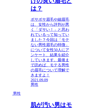
けの良い眉毛と
は？
ボサボサ眉毛や細眉毛
は、女性から評判が悪
く「ダサい！」と思わ
れているって知ってい
ました？今回は「モテ
ない男性眉毛の特徴」
について女性50人にア
ンケート、結果を紹介
していきます。最後ま
で読めば、モテる男性
の眉毛について理解で
きますよ！
2021.09.09
男性
男性
肌が汚い男はモ