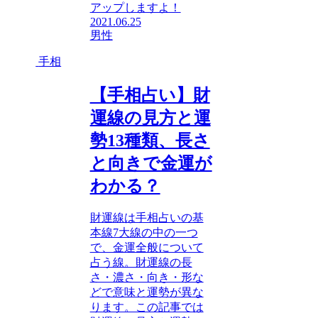
アップしますよ！
2021.06.25
男性
手相
【手相占い】財
運線の見方と運
勢13種類、長さ
と向きで金運が
わかる？
財運線は手相占いの基
本線7大線の中の一つ
で、金運全般について
占う線。財運線の長
さ・濃さ・向き・形な
どで意味と運勢が異な
ります。この記事では