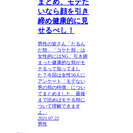
まとめ、モテた
いなら顔を引き
締め健康的に見
せるべし！
男性の皆さん「たるん
だ頬」「コケた頬」は
女性的にはNG、引き締
まった健康的な頬がモ
テるって知ってまし
た？今回は女性50人に
アンケート「モテない
男の頬の特徴」につい
てまとめました。最後
まで読めばモテる頬に
ついて理解できます
よ。
2021.07.22
男性