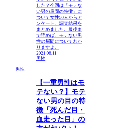
した？今回は「モテな
い男の眉間の特徴」に
ついて女性50人からア
ンケート、調査結果を
まとめました。最後ま
で読めば、モテない男
性の眉間についてわか
りますよ。
2021.08.11
男性
男性
【一重男性はモ
テない？】モテ
ない男の目の特
徴「死んだ目・
血走った目」の