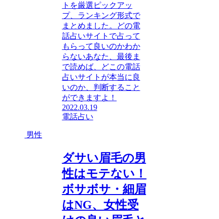
トを厳選ピックアッ
プ、ランキング形式で
まとめました。どの電
話占いサイトで占って
もらって良いのかわか
らないあなた、最後ま
で読めば、どこの電話
占いサイトが本当に良
いのか、判断すること
ができますよ！
2022.03.19
電話占い
男性
ダサい眉毛の男
性はモテない！
ボサボサ・細眉
はNG、女性受