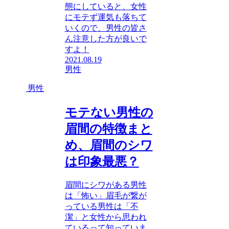
態にしていると、女性
にモテず運気も落ちて
いくので、男性の皆さ
ん注意した方が良いで
すよ！
2021.08.19
男性
男性
モテない男性の
眉間の特徴まと
め、眉間のシワ
は印象最悪？
眉間にシワがある男性
は「怖い」眉毛が繋が
っている男性は「不
潔」と女性から思われ
ているって知っていま