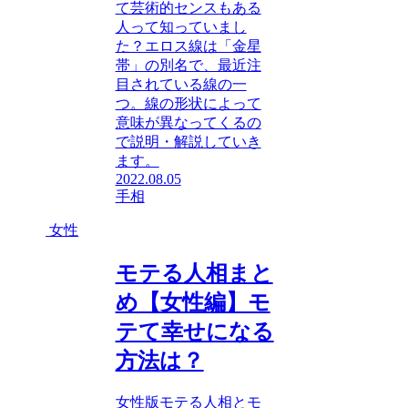
て芸術的センスもある
人って知っていまし
た？エロス線は「金星
帯」の別名で、最近注
目されている線の一
つ。線の形状によって
意味が異なってくるの
で説明・解説していき
ます。
2022.08.05
手相
女性
モテる人相まと
め【女性編】モ
テて幸せになる
方法は？
女性版モテる人相とモ