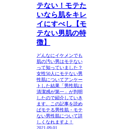
テない！モテた
いなら肌をキレ
イにすべし【モ
テない男肌の特
徴】
どんなにイケメンでも
肌の汚い男はモテない
って知っていました？
女性50人にモテない男
性肌についてアンケー
トした結果「男性肌は
清潔感が第一」が判明
したので紹介していき
ます。この記事を読め
ばモテる男性肌・モテ
ない男性肌について詳
しくなれますよ！
2021.09.01