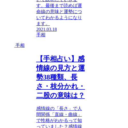
す。最後まで読めば運
命線の意味と運勢につ
いてわかるようになり
ます。
2021.03.18
手相
手相
【手相占い】感
情線の見方と運
勢38種類、長
さ・枝分かれ・
二股の意味は？
感情線の「長さ」で人
間関係「直線・曲線」
で性格がわかるって知
っていました？感情線