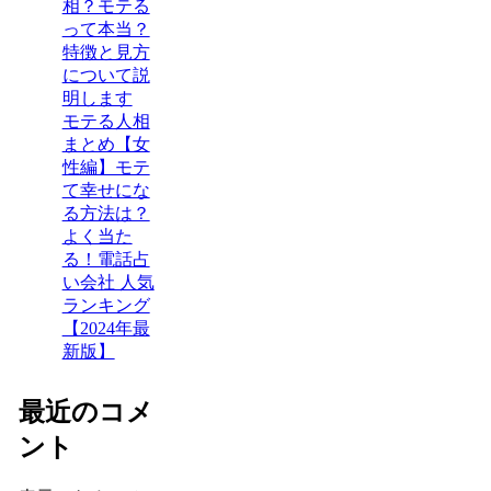
相？モテる
って本当？
特徴と見方
について説
明します
モテる人相
まとめ【女
性編】モテ
て幸せにな
る方法は？
よく当た
る！電話占
い会社 人気
ランキング
【2024年最
新版】
最近のコメ
ント