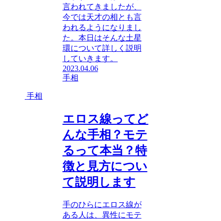
言われてきましたが、
今では天才の相とも言
われるようになりまし
た。本日はそんな土星
環について詳しく説明
していきます。
2023.04.06
手相
手相
エロス線ってど
んな手相？モテ
るって本当？特
徴と見方につい
て説明します
手のひらにエロス線が
ある人は、異性にモテ