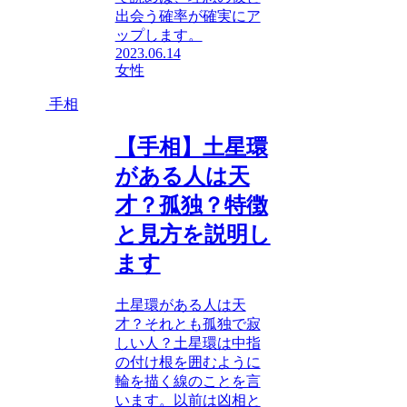
出会う確率が確実にア
ップします。
2023.06.14
女性
手相
【手相】土星環
がある人は天
才？孤独？特徴
と見方を説明し
ます
土星環がある人は天
才？それとも孤独で寂
しい人？土星環は中指
の付け根を囲むように
輪を描く線のことを言
います。以前は凶相と