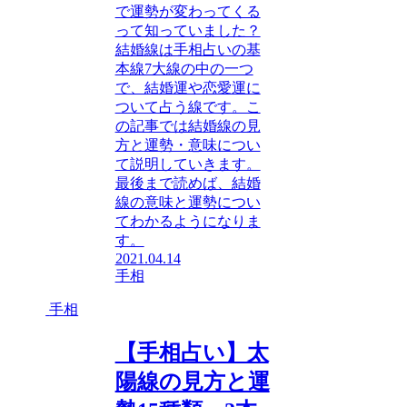
で運勢が変わってくる
って知っていました？
結婚線は手相占いの基
本線7大線の中の一つ
で、結婚運や恋愛運に
ついて占う線です。こ
の記事では結婚線の見
方と運勢・意味につい
て説明していきます。
最後まで読めば、結婚
線の意味と運勢につい
てわかるようになりま
す。
2021.04.14
手相
手相
【手相占い】太
陽線の見方と運