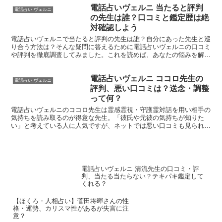
してみました。この記事を最後まで読めば、緋鞠(ひまり)先生に鑑定
電話占いヴェルニ 当たると評判
を依頼すべきか否か判断することができますよ。
電話占い ヴェルニ
の先生は誰？口コミと鑑定歴は絶
対確認しよう
電話占いヴェルニで当たると評判の先生は誰？自分にあった先生と巡
り合う方法は？そんな疑問に答えるために電話占いヴェルニの口コミ
や評判を徹底調査してみました。これを読めば、あなたの悩みを解決
する占い師と出会う参考になるはずです。
電話占いヴェルニ ココロ先生の
電話占い ヴェルニ
評判、悪い口コミは？送念・調整
って何？
電話占いヴェルニのココロ先生は霊感霊視・守護霊対話を用い相手の
気持ちを読み取るのが得意な先生。「彼氏や元彼の気持ちが知りた
い」と考えている人に人気ですが、ネットでは悪い口コミも見られま
す。そんなココロ先生の評判・口コミ、特徴をまとめました。
電話占いヴェルニ 清流先生の口コミ・評
判、当たる当たらない？テキパキ鑑定して
くれる？
【ほくろ・人相占い】菅田将暉さんの性
格・運勢、カリスマ性があるが失言に注
意？