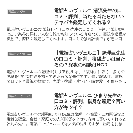
電話占いヴェルニ 清流先生の口
電話占い ヴェルニ
コミ・評判、当たる当たらない？
テキパキ鑑定してくれる？
電話占いヴェルニの清流(セイリュウ)先生の口コミ・評判。清流先生
は占い業界に詳しい人なら誰でも知っている有名な方。霊視や透視が
得意で手際良く鑑定してくれます。口コミでは高評価ですが悪い口コ
ミ・評判もあるので調査しました。最後まで読めば清流先生に占って
もらうべきか否か判断できます。
【電話占いヴェルニ】魅理亜先生
電話占い ヴェルニ
の口コミ・評判、復縁占いは当た
るの？深夜の相談はNG？
電話占いヴェルニの魅理亜(ミリア)先生は、「復縁」に強く、多くの
復縁を望む女性達を救ってきた有名な先生です。鑑定歴30年、霊感
タロットと霊視が得意で、恋愛・復縁・片想い・略奪愛・不倫を良い
方向に導いてくれます。口コミ・評判ともに高評価の魅理亜先生です
が、調べてみると、悪い口コミ・評判もちらほらありましたので調査
電話占いヴェルニ ひまり先生の
してみました。
電話占い ヴェルニ
口コミ・評判、親身な鑑定？言い
方がキツイ？
電話占いヴェルニの緋鞠(ひまり)先生は復縁、不倫愛・三角関係など
複雑な恋愛、会社・家庭での人間関係を幸せな方向に導いてくれると
評判の先生。電話占いヴェルニでは人気の先生ですが、鑑定をお願い
して良い先生なのか判断するために、口コミやネットでの評判を調査