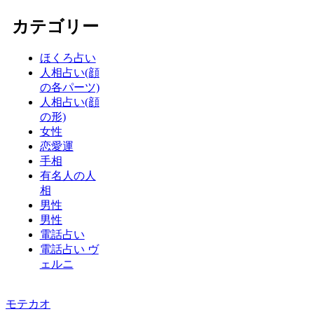
カテゴリー
ほくろ占い
人相占い(顔
の各パーツ)
人相占い(顔
の形)
女性
恋愛運
手相
有名人の人
相
男性
男性
電話占い
電話占い ヴ
ェルニ
モテカオ