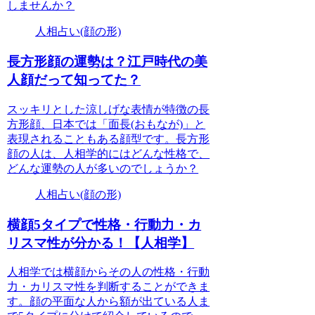
しませんか？
人相占い(顔の形)
長方形顔の運勢は？江戸時代の美
人顔だって知ってた？
スッキリとした涼しげな表情が特徴の長
方形顔、日本では「面長(おもなが)」と
表現されることもある顔型です。長方形
顔の人は、人相学的にはどんな性格で、
どんな運勢の人が多いのでしょうか？
人相占い(顔の形)
横顔5タイプで性格・行動力・カ
リスマ性が分かる！【人相学】
人相学では横顔からその人の性格・行動
力・カリスマ性を判断することができま
す。顔の平面な人から額が出ている人ま