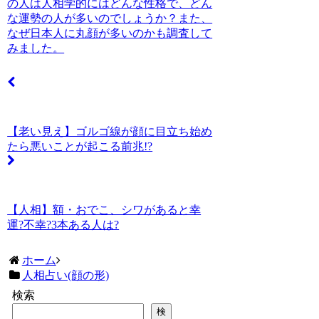
の人は人相学的にはどんな性格で、どん
な運勢の人が多いのでしょうか？また、
なぜ日本人に丸顔が多いのかも調査して
みました。
【老い見え】ゴルゴ線が顔に目立ち始め
たら悪いことが起こる前兆!?
【人相】額・おでこ、シワがあると幸
運?不幸?3本ある人は?
ホーム
人相占い(顔の形)
検索
検