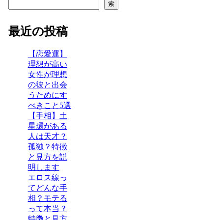
索
最近の投稿
【恋愛運】
理想が高い
女性が理想
の彼と出会
うためにす
べきこと5選
【手相】土
星環がある
人は天才？
孤独？特徴
と見方を説
明します
エロス線っ
てどんな手
相？モテる
って本当？
特徴と見方