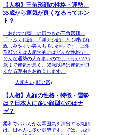
【人相】三角形顔の性格・運勢、
35歳から運気が良くなるってホン
ト？
「おむすび型」の顔つきの三角形顔。
「下ぶくれ顔」「洋ナシ顔」とも呼ばれ
親しみやすい美人も多い顔型です。三角
形顔の人は人相学的にはどんな性格で、
どんな運勢の人が多いのでしょうか？35
歳まで運気が悪く、35歳以降は運気が良
くなる理由もお教えします。
人相占い(顔の形)
【人相】丸顔の性格・特徴・運勢
は？日本人に多い顔型なのはナ
ゼ？
柔和でおおらかな雰囲気を演出する丸顔
は、日本人に多い顔型です。では、丸顔