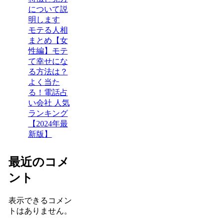
について説
明します
モテる人相
まとめ【女
性編】モテ
て幸せにな
る方法は？
よく当た
る！電話占
い会社 人気
ランキング
【2024年最
新版】
最近のコメ
ント
表示できるコメン
トはありません。