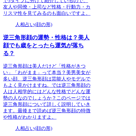
で5タイプに分けて紹介しているので、
友人や同僚・上司など性格・行動力・カ
リスマ性を見てみるのも面白いですよ。
人相占い(顔の形)
逆三角形顔の運勢・性格は？美人
顔でも歳をとったら運気が落ち
る？
逆三角形顔は美人だけど「性格がきつ
い」「わがまま」って本当？美男美女が
多い顔、逆三角形顔は芸能人やモデルで
もよく見かけますね。では逆三角形顔の
人は人相学的にはどんな性格でどんな運
勢の人なのでしょうか？このページでは
逆三角形顔について詳しく説明していき
ます。最後まで読めば逆三角形顔の特徴
や性格がわかりますよ。
人相占い(顔の形)