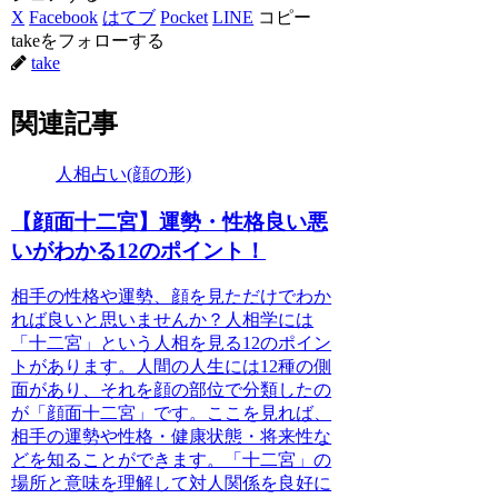
X
Facebook
はてブ
Pocket
LINE
コピー
takeをフォローする
take
関連記事
人相占い(顔の形)
【顔面十二宮】運勢・性格良い悪
いがわかる12のポイント！
相手の性格や運勢、顔を見ただけでわか
れば良いと思いませんか？人相学には
「十二宮」という人相を見る12のポイン
トがあります。人間の人生には12種の側
面があり、それを顔の部位で分類したの
が「顔面十二宮」です。ここを見れば、
相手の運勢や性格・健康状態・将来性な
どを知ることができます。「十二宮」の
場所と意味を理解して対人関係を良好に