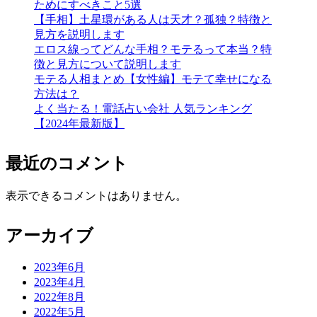
ためにすべきこと5選
【手相】土星環がある人は天才？孤独？特徴と
見方を説明します
エロス線ってどんな手相？モテるって本当？特
徴と見方について説明します
モテる人相まとめ【女性編】モテて幸せになる
方法は？
よく当たる！電話占い会社 人気ランキング
【2024年最新版】
最近のコメント
表示できるコメントはありません。
アーカイブ
2023年6月
2023年4月
2022年8月
2022年5月