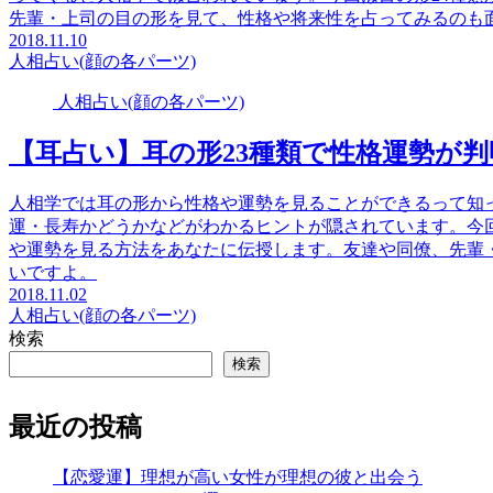
先輩・上司の目の形を見て、性格や将来性を占ってみるのも
2018.11.10
人相占い(顔の各パーツ)
人相占い(顔の各パーツ)
【耳占い】耳の形23種類で性格運勢が
人相学では耳の形から性格や運勢を見ることができるって知
運・長寿かどうかなどがわかるヒントが隠されています。今回
や運勢を見る方法をあなたに伝授します。友達や同僚、先輩
いですよ。
2018.11.02
人相占い(顔の各パーツ)
検索
検索
最近の投稿
【恋愛運】理想が高い女性が理想の彼と出会う