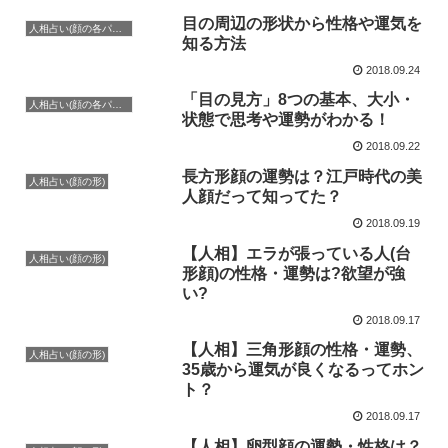
目の周辺の形状から性格や運気を
人相占い(顔の各パーツ)
知る方法
2018.09.24
「目の見方」8つの基本、大小・
人相占い(顔の各パーツ)
状態で思考や運勢がわかる！
2018.09.22
長方形顔の運勢は？江戸時代の美
人相占い(顔の形)
人顔だって知ってた？
2018.09.19
【人相】エラが張っている人(台
人相占い(顔の形)
形顔)の性格・運勢は?欲望が強
い?
2018.09.17
【人相】三角形顔の性格・運勢、
人相占い(顔の形)
35歳から運気が良くなるってホン
ト？
2018.09.17
【人相】卵型顔の運勢・性格は？